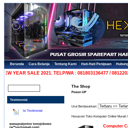
Beranda
Cara Belanja
Tentang Kami
Hati-Hati Penipuan
Hubung
EAR SALE 2021. TELP/WA : 081803136477 / 081220203
The Shop
Power-UP
Testimonial
Urut Berdasarkan:
Isi Testimonial
Hexacom Toko Komputer Online Murah 
wasupraiyotno tonojobowo
Computer C
(w**up@gmail.com)