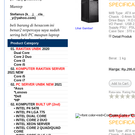
SPECIFICA
Mantep
M/B Type : ATX o
Stefanus (k_ _j_ _cla_
Chasis : 0.4mm 
_y@yahoo.com)
Drive Bays : H.D
I/O Panel : USB 2
beli barang di hexacom ini
Supply PSU : PS
Lihat Gambar!
benar2 terpercaya saya sudah
Case Size : 370 
sering beli PC maupun laptop
Detail Produk
dan selalu dapat kualitas
Product Category
bagus dengan harga
terjangkau, rekomended seller
01.
RAKITAN UNBK
2020
Dual Core
nih
Core 2 Duo
Berat : 1 kg
Core i3
H. L. Saprihadi
Core i5
(sap____xx___@gmail.com)
02.
KOMPUTER RAKITAN SERVER
Harga:
Rp.295.
2021 NEW
Situs ini sangat tepercaya.
Core i5
Semula sy agak meragukan
Core i7
situs ini, karena tidak mau
02.
PC SERVER UNBK NEW
2021
menggunakan pihak ke tiga.
*Asus
Tetapi sy coba membeli untuk
*Lenovo
Rata-rata. Rating Pe
*Dell
pertama kali, ternyata barang
*HP
sy sampai dengan cepat dan
02. KOMPUTER
BUILT UP (2nd)
memuaskan. Sekarang sy
• INTEL P4 S478
selalu belanja disini barang2
• INTEL P4 LGA 775
Computer C
elektronik , seperti laptop,
• INTEL DUAL CORE
• INTEL CORE 2 DUO
laptop, komputer pc,dll.
SPECIFICA
• INTEL XEON SERVER
Karena harganya yang murah
• INTEL CORE 2 QUAD/QUAD
tapi sangat berkualitas......
M/B Type : ATX o
CORE
Chasis : 0.4mm 