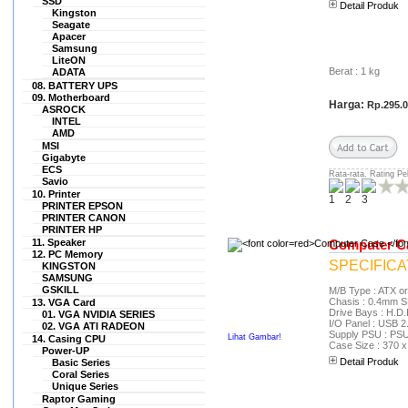
SSD
Detail Produk
dan bisa berbelanja di
Kingston
hexacom.co.id lagi.. Aamiin..
Seagate
Apacer
In Shaa Allah.. Produk yang
Samsung
Saya pesan: - 1 LAPTOP DELL
LiteON
LATITUDE E5410 LAYAR 14\"
Berat : 1 kg
ADATA
CORE i5 SANGAT MULUS
08. BATTERY UPS
LIKE NEW WINDOWS 7
09. Motherboard
Harga:
Rp.295.
ASROCK
ORIGINAL</FONT
INTEL
Rp.2.995.000 No pembelian..:
AMD
INV/2015/09/74614413 Sekali
MSI
lagi terima kasih
Gigabyte
hexacom.co.id Salam sukses
ECS
Rata-rata. Rating Pe
Savio
selalu.. Top Seller and
10. Printer
Recomendec bangett deh
PRINTER EPSON
pokoknya.. .
PRINTER CANON
PRINTER HP
pilar mas
11. Speaker
Computer C
(as.cak******@gmail.com)
12. PC Memory
SPECIFICA
KINGSTON
saya beli 2 unit Laptop dan
SAMSUNG
saya kirim ke luar kota
GSKILL
M/B Type : ATX o
(reseller)user saya di luarkota
Chasis : 0.4mm 
13. VGA Card
Drive Bays : H.D
sangat puas dengan kondisi
01. VGA NVIDIA SERIES
I/O Panel : USB 2
02. VGA ATI RADEON
laptop yang saya kirim, Tq
Supply PSU : PS
Lihat Gambar!
14. Casing CPU
hexacom
Case Size : 370 
Power-UP
Detail Produk
Basic Series
ABDUL GHOFAR
Coral Series
(ghofarma****@yahoo.co.id)
Unique Series
Seminggu kemarin saya beli
Raptor Gaming