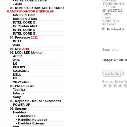
Terimakasih untuk hexacom
• INTEL CORE i3 / i5 / i7
EAN code
4719512084618
• AMD
atas pelayanannya yang
UPC code
03. KOMPUTER RAKITAN TERBARU
sangat baik dan sempurna......
884102057113
GAMERS/KANTOR & SEKOLAH
Series
Intel Dual Core
Fresya Ariani
Hyper
Intel Core 2 Duo
(fres___ani@g__il.com)
Cooler Type
INTEL CORE I3
Air Cooler
Pc Rakitan AMD
Situs ini terpercaya dan
Detail Produk
INTEL CORE I7
rekomended banget :) saya
INTEL CORE I5
pernah beli laptop dari sini
04. Processor
2021
dengan harga yg cukup
INTEL
bersahabat.
AMD
04. UPS
2019
Berat : 1 kg
Andri
05. LCD / LED Monitor
(pusatkonveksi****@yahoo.com)
ACER
AOC
Harga:
Rp.605.
saya pernah beli PC Lenovo
LG
Built Up dsini, barangnya
PHILIPS
SAMSUNG
masih OKE.
DELL
HP
Muhammad Hendrik Syam
Rata-rata. Rating Pe
VIEWSONIC
(syam.hendrik***@gmail.com)
05. PROJECTOR
Terima kasih hexacom.co.id,
Toshiba
Infocus
order pesanan Saya sudah
Sony
diterima dalam keadaan baik,
06. Keyboard / Mouse / Aksesories
terpacking rapih, spek sesuai
POWER-UP
dan dengan harga yang
06. Storage
benar2 bersahabat. saat ini
Harddisk
• Harddisk PC
Laptopnya sudah saya
• Harddisk Notebook
gunakan menemani aktifitas
• Harddisk External
saya sehari-hari.. Semoga awet