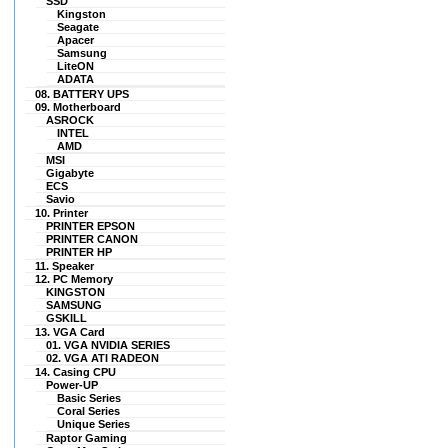
SSD
dan bisa berbelanja di
Kingston
hexacom.co.id lagi.. Aamiin..
Seagate
Apacer
In Shaa Allah.. Produk yang
Samsung
Saya pesan: - 1 LAPTOP DELL
LiteON
LATITUDE E5410 LAYAR 14\"
ADATA
CORE i5 SANGAT MULUS
08. BATTERY UPS
LIKE NEW WINDOWS 7
09. Motherboard
ASROCK
ORIGINAL</FONT
INTEL
Rp.2.995.000 No pembelian..:
AMD
INV/2015/09/74614413 Sekali
MSI
lagi terima kasih
Gigabyte
hexacom.co.id Salam sukses
ECS
Savio
selalu.. Top Seller and
10. Printer
Recomendec bangett deh
PRINTER EPSON
pokoknya.. .
PRINTER CANON
PRINTER HP
pilar mas
11. Speaker
(as.cak******@gmail.com)
12. PC Memory
KINGSTON
saya beli 2 unit Laptop dan
SAMSUNG
saya kirim ke luar kota
GSKILL
(reseller)user saya di luarkota
13. VGA Card
sangat puas dengan kondisi
01. VGA NVIDIA SERIES
02. VGA ATI RADEON
laptop yang saya kirim, Tq
14. Casing CPU
hexacom
Power-UP
Basic Series
ABDUL GHOFAR
Coral Series
(ghofarma****@yahoo.co.id)
Unique Series
Seminggu kemarin saya beli
Raptor Gaming