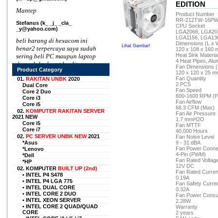
EDITION
Mantep
Product Number
RR-212TW-16PW
Stefanus (k_ _j_ _cla_
CPU Socket
_y@yahoo.com)
LGA2066, LGA201
LGA1156, LGA136
beli barang di hexacom ini
Dimensions (L x 
Lihat Gambar!
benar2 terpercaya saya sudah
120 x 108 x 160 m
Heat Sink Materia
sering beli PC maupun laptop
4 Heat Pipes, Alu
dan selalu dapat kualitas
Fan Dimensions (
Product Category
bagus dengan harga
120 x 120 x 25 mm
Fan Quantity
terjangkau, rekomended seller
01.
RAKITAN UNBK
2020
2 PCS
Dual Core
nih
Fan Speed
Core 2 Duo
600-1600 RPM (
Core i3
H. L. Saprihadi
Fan Airflow
Core i5
(sap____xx___@gmail.com)
66.3 CFM (Max)
02.
KOMPUTER RAKITAN SERVER
Fan Air Pressure
2021 NEW
Situs ini sangat tepercaya.
1.7 mmH2O
Core i5
Semula sy agak meragukan
Fan MTTF
Core i7
40,000 Hours
situs ini, karena tidak mau
02.
PC SERVER UNBK NEW
2021
Fan Noise Level
menggunakan pihak ke tiga.
*Asus
9 - 31 dBA
Tetapi sy coba membeli untuk
Fan Power Conne
*Lenovo
4-Pin (PWM)
*Dell
pertama kali, ternyata barang
Fan Rated Voltag
*HP
sy sampai dengan cepat dan
12V DC
02. KOMPUTER
BUILT UP (2nd)
memuaskan. Sekarang sy
Fan Rated Curren
• INTEL P4 S478
0.19A
selalu belanja disini barang2
• INTEL P4 LGA 775
Fan Safety Curre
elektronik , seperti laptop,
• INTEL DUAL CORE
0.32A
• INTEL CORE 2 DUO
laptop, komputer pc,dll.
Fan Power Consu
• INTEL XEON SERVER
2.28W
Karena harganya yang murah
• INTEL CORE 2 QUAD/QUAD
Warranty
tapi sangat berkualitas......
CORE
2 years