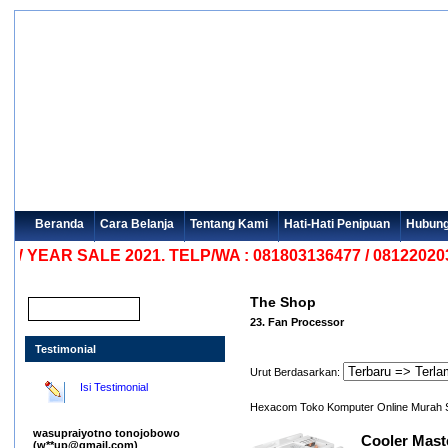
Beranda
Cara Belanja
Tentang Kami
Hati-Hati Penipuan
Hubung
AR SALE 2021. TELP/WA : 081803136477 / 08122020303
The Shop
23. Fan Processor
Testimonial
Urut Berdasarkan:
Isi Testimonial
Hexacom Toko Komputer Online Murah 
wasupraiyotno tonojobowo
Cooler Mas
(w**up@gmail.com)