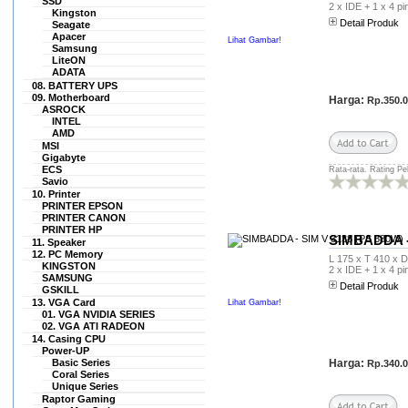
SSD
2 x IDE + 1 x 4 pi
dan bisa berbelanja di
Kingston
Detail Produk
hexacom.co.id lagi.. Aamiin..
Seagate
Apacer
In Shaa Allah.. Produk yang
Lihat Gambar!
Samsung
Saya pesan: - 1 LAPTOP DELL
LiteON
LATITUDE E5410 LAYAR 14\"
ADATA
CORE i5 SANGAT MULUS
08. BATTERY UPS
LIKE NEW WINDOWS 7
09. Motherboard
Harga:
Rp.350.
ASROCK
ORIGINAL</FONT
INTEL
Rp.2.995.000 No pembelian..:
AMD
INV/2015/09/74614413 Sekali
MSI
lagi terima kasih
Gigabyte
hexacom.co.id Salam sukses
ECS
Rata-rata. Rating Pe
Savio
selalu.. Top Seller and
10. Printer
Recomendec bangett deh
PRINTER EPSON
pokoknya.. .
PRINTER CANON
PRINTER HP
pilar mas
SIMBADDA -
11. Speaker
(as.cak******@gmail.com)
12. PC Memory
L 175 x T 410 x D 
KINGSTON
2 x IDE + 1 x 4 pi
saya beli 2 unit Laptop dan
SAMSUNG
saya kirim ke luar kota
Detail Produk
GSKILL
(reseller)user saya di luarkota
13. VGA Card
Lihat Gambar!
sangat puas dengan kondisi
01. VGA NVIDIA SERIES
02. VGA ATI RADEON
laptop yang saya kirim, Tq
14. Casing CPU
hexacom
Power-UP
Harga:
Basic Series
Rp.340.
ABDUL GHOFAR
Coral Series
(ghofarma****@yahoo.co.id)
Unique Series
Seminggu kemarin saya beli
Raptor Gaming