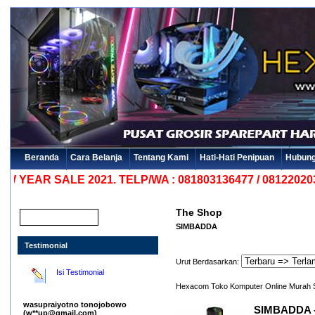
Beranda
Cara Belanja
Tentang Kami
Hati-Hati Penipuan
Hubung
R SALE 2021. TELP/WA : 081803136477 / 081220203030
The Shop
SIMBADDA
Testimonial
Urut Berdasarkan:
Isi Testimonial
Hexacom Toko Komputer Online Murah 
wasupraiyotno tonojobowo
SIMBADDA -
(w**up@gmail.com)