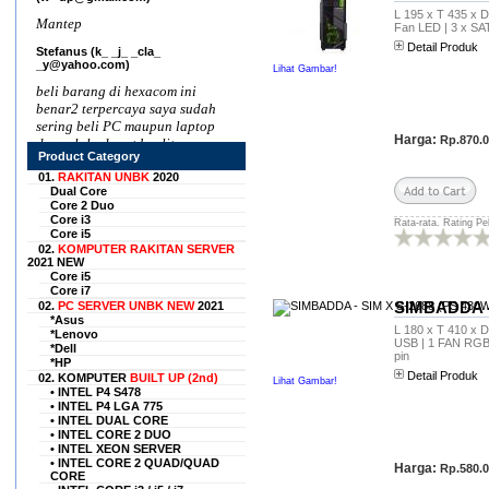
L 195 x T 435 x D 
Mantep
Fan LED | 3 x SATA
Detail Produk
Stefanus (k_ _j_ _cla_
_y@yahoo.com)
Lihat Gambar!
beli barang di hexacom ini
benar2 terpercaya saya sudah
sering beli PC maupun laptop
Harga:
Rp.870.
dan selalu dapat kualitas
Product Category
bagus dengan harga
terjangkau, rekomended seller
01.
RAKITAN UNBK
2020
Dual Core
nih
Core 2 Duo
Core i3
Rata-rata. Rating Pe
H. L. Saprihadi
Core i5
(sap____xx___@gmail.com)
02.
KOMPUTER RAKITAN SERVER
2021 NEW
Situs ini sangat tepercaya.
Core i5
Semula sy agak meragukan
Core i7
situs ini, karena tidak mau
SIMBADDA -
02.
PC SERVER UNBK NEW
2021
menggunakan pihak ke tiga.
*Asus
L 180 x T 410 x D 
Tetapi sy coba membeli untuk
*Lenovo
USB | 1 FAN RGB |
*Dell
pertama kali, ternyata barang
pin
*HP
sy sampai dengan cepat dan
Detail Produk
02. KOMPUTER
BUILT UP (2nd)
Lihat Gambar!
memuaskan. Sekarang sy
• INTEL P4 S478
selalu belanja disini barang2
• INTEL P4 LGA 775
elektronik , seperti laptop,
• INTEL DUAL CORE
• INTEL CORE 2 DUO
laptop, komputer pc,dll.
• INTEL XEON SERVER
Karena harganya yang murah
• INTEL CORE 2 QUAD/QUAD
Harga:
Rp.580.
tapi sangat berkualitas......
CORE