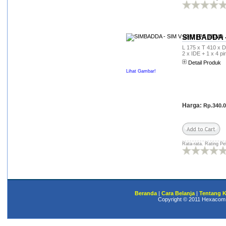
handal pesenan pc builtupnya,
rencana mau buat server
pulsa..smoga lancar dan kita
bisa kerjasama
kembali....suwun mas
SIMBADDA -
hexacom....
L 175 x T 410 x D 
2 x IDE + 1 x 4 pi
Slamet Margono
(***gono@gmail.com)
Detail Produk
Lihat Gambar!
CPU built up HP sudah
diterima selang 2 hari dari
pengiriman surabaya -
bontang (kaltim)..Rabu 27/8
dikirim dari surabaya nyampek
Harga:
Rp.340.
bontang jumat 29/8
2014..terima kasih banyak..
Arifin (arivei***@gmail.com)
Rata-rata. Rating Pe
Terima kasih pesanan kami
sudah kita ambil di Timbul
Jaya. Terima kasih atas
pelanyananya..
Prasetyo
(prasetyo******@yahoo.co.id)
Beranda
|
Cara Belanja
|
Tentang 
Copyright © 2011 Hexacom.
Wah hebat banget
pelayanannya,, saya kemaren
tanya tanya detail produk di