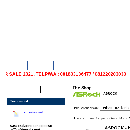
Beranda
Cara Belanja
Tentang Kami
Hati-Hati Penipuan
Hubung
2021. TELP/WA : 081803136477 / 081220203030
The Shop
ASROCK
Testimonial
Urut Berdasarkan:
Isi Testimonial
Hexacom Toko Komputer Online Murah 
wasupraiyotno tonojobowo
ASROCK - 
(w**up@gmail.com)