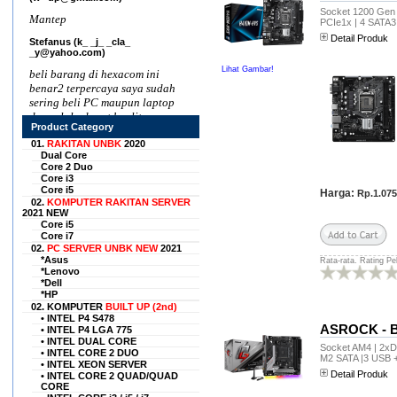
Socket 1200 Gen 1
Mantep
PCIe1x | 4 SATA3
Detail Produk
Stefanus (k_ _j_ _cla_
_y@yahoo.com)
Lihat Gambar!
beli barang di hexacom ini
benar2 terpercaya saya sudah
sering beli PC maupun laptop
dan selalu dapat kualitas
Product Category
bagus dengan harga
terjangkau, rekomended seller
01.
RAKITAN UNBK
2020
Dual Core
nih
Core 2 Duo
Core i3
H. L. Saprihadi
Core i5
(sap____xx___@gmail.com)
Harga:
Rp.1.075
02.
KOMPUTER RAKITAN SERVER
2021 NEW
Situs ini sangat tepercaya.
Core i5
Semula sy agak meragukan
Core i7
situs ini, karena tidak mau
02.
PC SERVER UNBK NEW
2021
menggunakan pihak ke tiga.
*Asus
Rata-rata. Rating Pe
Tetapi sy coba membeli untuk
*Lenovo
*Dell
pertama kali, ternyata barang
*HP
sy sampai dengan cepat dan
02. KOMPUTER
BUILT UP (2nd)
memuaskan. Sekarang sy
• INTEL P4 S478
selalu belanja disini barang2
ASROCK - 
• INTEL P4 LGA 775
elektronik , seperti laptop,
• INTEL DUAL CORE
Socket AM4 | 2xDD
• INTEL CORE 2 DUO
laptop, komputer pc,dll.
M2 SATA |3 USB 
• INTEL XEON SERVER
Karena harganya yang murah
Detail Produk
• INTEL CORE 2 QUAD/QUAD
tapi sangat berkualitas......
CORE