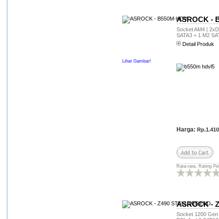
YM lagsung direspon padahal
saya cuman tanya tanya aja
masih belum beli.. Bagi abang
ASROCK - 
abang yg mau tanya tanya
Socket AM4 | 2xDD
silahkan kontak YM pasti
SATA3 + 1 M2 SAT
direspon :)
Detail Produk
ento (ento**@gmail.com)
Lihat Gambar!
Makasih Gan, barang brupa
HDD 1 t, sdah saya terima
dalam keadaan masih
bersegel. salut untuk Hexacom
yus irianto
(yus*******@yahoo.com)
hexacom memang T O P bgt !
awalnya agak kecewa krn PC
Harga:
Rp.1.410
pesanannya gak ON waktu
dihidupin, kirain kena tipu
dikirim barang rusak!!!
ternyata cuma kabel
sambungan ke tombol
Rata-rata. Rating Pe
powernya terlepas...setelah
disambung langsung wussss!!!
barang nya juga cepet sampe
lebih cepet dr perkiraan...buat
yang lain jgn ragu untuk
ASROCK - 
berbelanja disini...pelayanan
Socket 1200 Gen 1