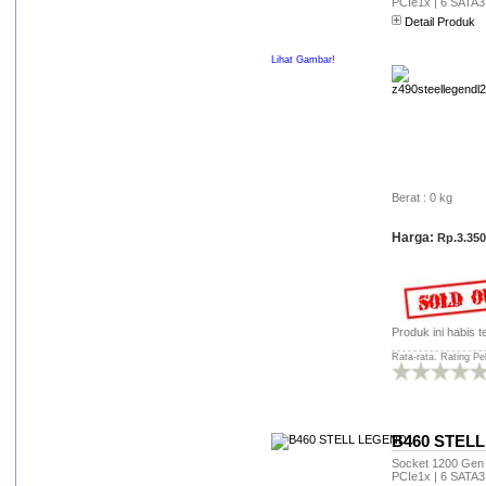
CS nya via ym dan telpon nya
PCIe1x | 6 SATA3
cepat dan responsif!!! salam
Detail Produk
sukses buat hexacom...
Lihat Gambar!
basuki rahmad
(wahyu.*****@yahoo.com)
terima kasih paket 2 cpu gamer
amd liano + 2 led view sonic
sudah sampai warnet saya . .
dan sesuai spek .. belanja di
hexacom aman mudah
terpercaya .. tapi sayange
Berat : 0 kg
travel pengirimannya nda
mencapai rumah saya .. jadi
Harga:
Rp.3.350
ambil sendiri di agen
travelnya .. terima kasih wahyu
net tarokan kediri
warnet neucom
(neucom******@gmail.com)
Produk ini habis te
Toko ini bisa dipercaya, saya
Rata-rata. Rating Pe
dari Makassar sudah pernah
berkunjung langsung ke
Hitech Mall di toko Hexacom
utk beli 8 mobo Assrock & 8
processor AMD A4-4000
B460 STEL
Richland. Sejak warnet saya
Socket 1200 Gen 1
berdiri 2012 saya sudah sering
PCIe1x | 6 SATA3
transaksi sparepart semisal