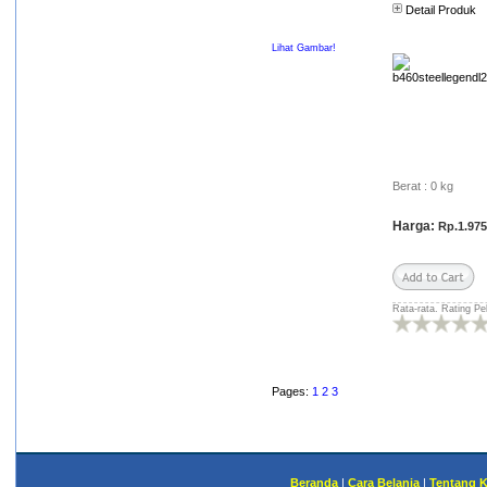
Detail Produk
hardisk second, pc, dll dgn
hexacom.
Lihat Gambar!
khobir sururi
(miminet***@yahoo.com)
LCD udah nyampe... barang
mulus abis... pelayanan cepet!
patut diacungi jempol... walau
agak telat sehari dari jadwal.
(kesalahan dari
ekspedisinya...)
Berat : 0 kg
suprapto
Harga:
Rp.1.975
(prapto***@yahoo.com)
paket datang bahkan lebih
cepat dari perkiraan saya.
barang second pun
performanya seperti baru.
Rata-rata. Rating Pe
terima kasih hexacom. sangat
recommended untuk yang
ingin belanja online terutama
untuk kebutuhan akan
Pages:
1
2
3
perangkat komputer :)
barkatullah
(berka***@gmail.com)
kiriman paket CPU acer v1000
+ CPU AMD BRAZOS ssudah
Beranda
|
Cara Belanja
|
Tentang 