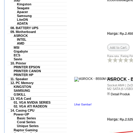
SSD
dan bisa berbelanja di
Kingston
hexacom.co.id lagi.. Aamiin..
Seagate
Apacer
In Shaa Allah.. Produk yang
Samsung
Saya pesan: - 1 LAPTOP DELL
LiteON
LATITUDE E5410 LAYAR 14\"
ADATA
CORE i5 SANGAT MULUS
08. BATTERY UPS
LIKE NEW WINDOWS 7
09. Motherboard
Harga:
Rp.2.450
ASROCK
ORIGINAL</FONT
INTEL
Rp.2.995.000 No pembelian..:
AMD
INV/2015/09/74614413 Sekali
MSI
lagi terima kasih
Gigabyte
hexacom.co.id Salam sukses
ECS
Rata-rata. Rating Pe
Savio
selalu.. Top Seller and
10. Printer
Recomendec bangett deh
PRINTER EPSON
pokoknya.. .
PRINTER CANON
PRINTER HP
pilar mas
ASROCK - B
11. Speaker
(as.cak******@gmail.com)
12. PC Memory
Socket AM4 | 2xDD
KINGSTON
saya beli 2 unit Laptop dan
M2 SATA |6 USB3
SAMSUNG
saya kirim ke luar kota
Detail Produk
GSKILL
(reseller)user saya di luarkota
13. VGA Card
sangat puas dengan kondisi
01. VGA NVIDIA SERIES
Lihat Gambar!
02. VGA ATI RADEON
laptop yang saya kirim, Tq
14. Casing CPU
hexacom
Power-UP
Basic Series
Harga:
Rp.2.525
ABDUL GHOFAR
Coral Series
(ghofarma****@yahoo.co.id)
Unique Series
Seminggu kemarin saya beli
Raptor Gaming