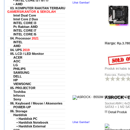
Terimakasih untuk hexacom
• INTEL CORE i3 / i5 / i7
Lihat Gambar!
• AMD
atas pelayanannya yang
03. KOMPUTER RAKITAN TERBARU
sangat baik dan sempurna......
GAMERS/KANTOR & SEKOLAH
Intel Dual Core
Fresya Ariani
Intel Core 2 Duo
(fres___ani@g__il.com)
INTEL CORE I3
Pc Rakitan AMD
Situs ini terpercaya dan
INTEL CORE I7
rekomended banget :) saya
INTEL CORE I5
pernah beli laptop dari sini
04. Processor
2021
dengan harga yg cukup
INTEL
Harga:
Rp.3.780
bersahabat.
AMD
04. UPS
2019
Andri
05. LCD / LED Monitor
(pusatkonveksi****@yahoo.com)
ACER
AOC
saya pernah beli PC Lenovo
LG
Produk ini habis te
Built Up dsini, barangnya
PHILIPS
SAMSUNG
masih OKE.
Rata-rata. Rating Pe
DELL
HP
Muhammad Hendrik Syam
VIEWSONIC
(syam.hendrik***@gmail.com)
05. PROJECTOR
Terima kasih hexacom.co.id,
Toshiba
Infocus
order pesanan Saya sudah
ASROCK - 
Sony
diterima dalam keadaan baik,
06. Keyboard / Mouse / Aksesories
Socket AM4 | 4xDD
terpacking rapih, spek sesuai
SATA3 + 1 M2 SA
POWER-UP
dan dengan harga yang
06. Storage
Detail Produk
benar2 bersahabat. saat ini
Harddisk
• Harddisk PC
Laptopnya sudah saya
• Harddisk Notebook
Lihat Gambar!
gunakan menemani aktifitas
• Harddisk External
saya sehari-hari.. Semoga awet