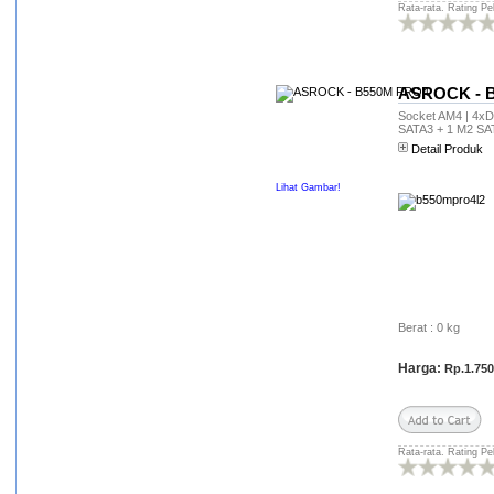
handal pesenan pc builtupnya,
Rata-rata. Rating Pe
rencana mau buat server
pulsa..smoga lancar dan kita
bisa kerjasama
kembali....suwun mas
hexacom....
ASROCK - 
Socket AM4 | 4xDD
Slamet Margono
SATA3 + 1 M2 SAT
(***gono@gmail.com)
Detail Produk
CPU built up HP sudah
diterima selang 2 hari dari
Lihat Gambar!
pengiriman surabaya -
bontang (kaltim)..Rabu 27/8
dikirim dari surabaya nyampek
bontang jumat 29/8
2014..terima kasih banyak..
Arifin (arivei***@gmail.com)
Terima kasih pesanan kami
Berat : 0 kg
sudah kita ambil di Timbul
Jaya. Terima kasih atas
Harga:
Rp.1.750
pelanyananya..
Prasetyo
(prasetyo******@yahoo.co.id)
Wah hebat banget
Rata-rata. Rating Pe
pelayanannya,, saya kemaren
tanya tanya detail produk di